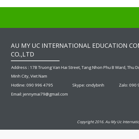
AU MY UC INTERNATIONAL EDUCATION C
CO.,LTD
Address : 17B Truong Van Hai Street, Tang Nhon Phu B Ward, Thu Du
Minh City, Viet Nam
Hotline: 090 996 4795
Skype: cindybinh
Zalo: 090
Email: jennymai79@gmail.com
Copyright 2016. Au My Uc Internatio