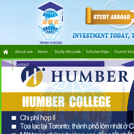
About us
News
Study Abroad
Scholarship
Tourist Vis
Contact